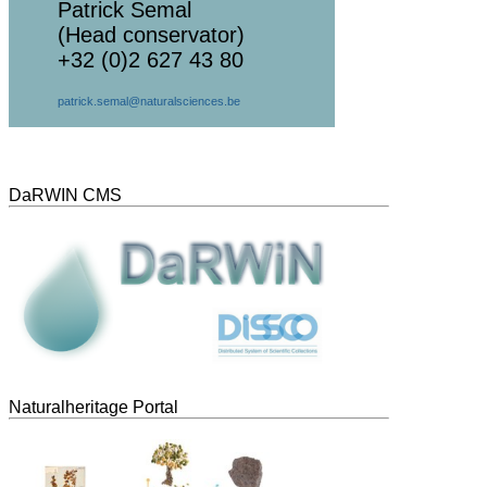
Patrick Semal
(Head conservator)
+32 (0)2 627 43 80
patrick.semal@naturalsciences.be
DaRWIN CMS
Naturalheritage Portal