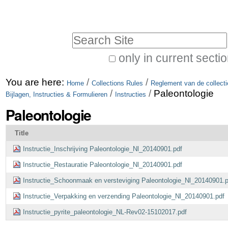
Skip
Personal
to
tools
Search Site
content.
|
only in current secti
Advanced
Skip
You are here:
/
/
Search…
Home
Collections Rules
Reglement van de collect
to
/
/
Paleontologie
Bijlagen, Instructies & Formulieren
Instructies
navigation
Paleontologie
Title
Instructie_Inschrijving Paleontologie_Nl_20140901.pdf
Instructie_Restauratie Paleontologie_Nl_20140901.pdf
Instructie_Schoonmaak en versteviging Paleontologie_Nl_20140901.p
Instructie_Verpakking en verzending Paleontologie_Nl_20140901.pdf
Instructie_pyrite_paleontologie_NL-Rev02-15102017.pdf