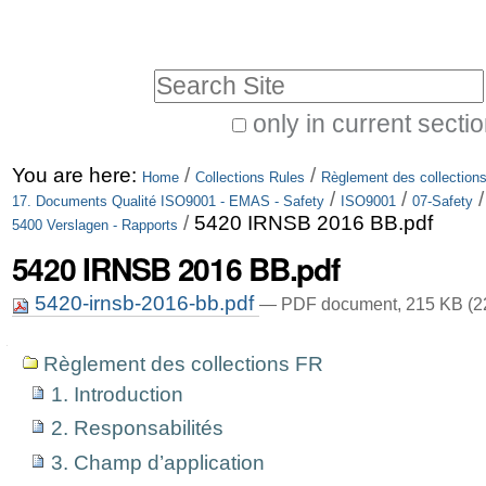
Skip
Personal
to
tools
Search Site
content.
|
only in current secti
Advanced
Skip
You are here:
/
/
Search…
Home
Collections Rules
Règlement des collection
to
/
/
17. Documents Qualité ISO9001 - EMAS - Safety
ISO9001
07-Safety
/
5420 IRNSB 2016 BB.pdf
navigation
5400 Verslagen - Rapports
5420 IRNSB 2016 BB.pdf
5420-irnsb-2016-bb.pdf
— PDF document, 215 KB (2
Navigation
Règlement des collections FR
1. Introduction
2. Responsabilités
3. Champ d’application