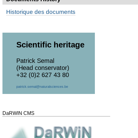
Historique des documents
Scientific heritage
Patrick Semal
(Head conservator)
+32 (0)2 627 43 80
patrick.semal@naturalsciences.be
DaRWIN CMS