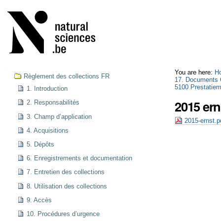
Skip
Personal
to
tools
content.
|
Skip
to
navigation
Navigation
You are here:
H
Règlement des collections FR
17. Documents 
5100 Prestatiem
1. Introduction
2015 ern
2. Responsabilités
3. Champ d’application
2015-ernst.
4. Acquisitions
5. Dépôts
6. Enregistrements et documentation
7. Entretien des collections
8. Utilisation des collections
9. Accès
10. Procédures d’urgence