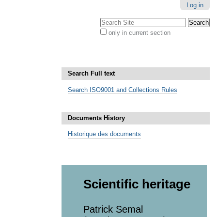
Log in
Search Site
only in current section
Advanced
Search…
Search Full text
Search ISO9001 and Collections Rules
Documents History
Historique des documents
Scientific heritage
Patrick Semal