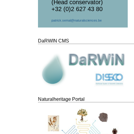
(Head conservator)
+32 (0)2 627 43 80
patrick.semal@naturalsciences.be
DaRWIN CMS
Naturalheritage Portal