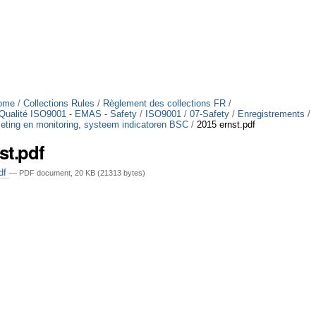
ome
/
Collections Rules
/
Règlement des collections FR
/
Qualité ISO9001 - EMAS - Safety
/
ISO9001
/
07-Safety
/
Enregistrements
/
eting en monitoring, systeem indicatoren BSC
/
2015 ernst.pdf
st.pdf
pdf
— PDF document, 20 KB (21313 bytes)