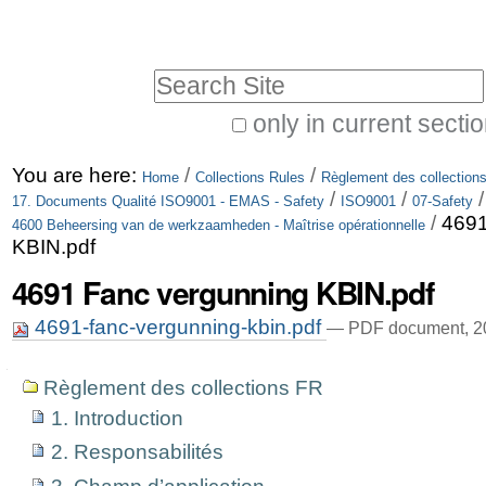
Skip
Personal
to
tools
Search Site
content.
|
only in current secti
Advanced
Skip
You are here:
/
/
Search…
Home
Collections Rules
Règlement des collection
to
/
/
17. Documents Qualité ISO9001 - EMAS - Safety
ISO9001
07-Safety
/
4691
navigation
4600 Beheersing van de werkzaamheden - Maîtrise opérationnelle
KBIN.pdf
4691 Fanc vergunning KBIN.pdf
4691-fanc-vergunning-kbin.pdf
— PDF document, 20
Navigation
Règlement des collections FR
1. Introduction
2. Responsabilités