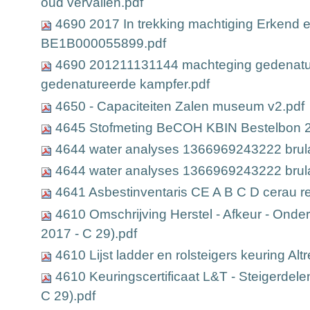
oud vervallen.pdf
4690 2017 In trekking machtiging Erkend 
BE1B000055899.pdf
4690 201211131144 machteging gedenature
gedenatureerde kampfer.pdf
4650 - Capaciteiten Zalen museum v2.pdf
4645 Stofmeting BeCOH KBIN Bestelbon 
4644 water analyses 1366969243222 brula
4644 water analyses 1366969243222 brul
4641 Asbestinventaris CE A B C D cerau r
4610 Omschrijving Herstel - Afkeur - Onde
2017 - C 29).pdf
4610 Lijst ladder en rolsteigers keuring Al
4610 Keuringscertificaat L&T - Steigerdele
C 29).pdf