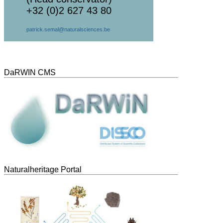
+32 (0)2 627 43 80
patrick.semal@naturalsciences.be
DaRWIN CMS
Naturalheritage Portal