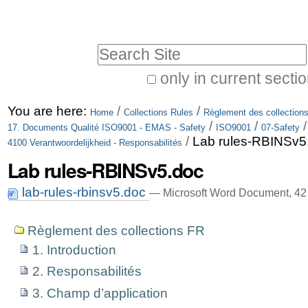
Skip
Personal
to
tools
Search Site
content.
|
only in current secti
Advanced
Skip
You are here:
/
/
Search…
Home
Collections Rules
Règlement des collection
to
/
/
17. Documents Qualité ISO9001 - EMAS - Safety
ISO9001
07-Safety
/
Lab rules-RBINSv5
navigation
4100 Verantwoordelijkheid - Responsabilités
Lab rules-RBINSv5.doc
lab-rules-rbinsv5.doc
— Microsoft Word Document, 42
Navigation
Règlement des collections FR
1. Introduction
2. Responsabilités
3. Champ d’application