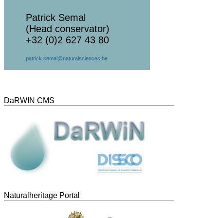
Patrick Semal
(Head conservator)
+32 (0)2 627 43 80
patrick.semal@naturalsciences.be
DaRWIN CMS
Naturalheritage Portal