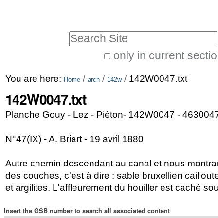
Skip
Personal
to
tools
Search Site
content.
|
only in current secti
Advanced
Skip
You are here:
/
/
/
142W0047.txt
Search…
Home
arch
142w
to
142W0047.txt
navigation
Planche Gouy - Lez - Piéton- 142W0047 - 463004
N°47(IX) - A. Briart - 19 avril 1880
Autre chemin descendant au canal et nous montra
des couches, c'est à dire : sable bruxellien caillou
et argilites. L'affleurement du houiller est caché s
Insert the GSB number to search all associated content