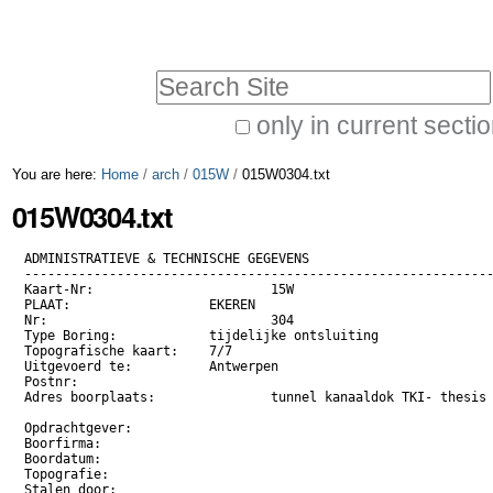
Skip
Personal
to
tools
Search Site
content.
|
only in current secti
Advanced
Skip
You are here:
Home
/
arch
/
015W
/
015W0304.txt
Search…
to
015W0304.txt
navigation
ADMINISTRATIEVE & TECHNISCHE GEGEVENS

-------------------------------------------------------------
Kaart-Nr:			15W

PLAAT:			EKEREN

Nr:				304

Type Boring:   		tijdelijke ontsluiting

Topografische kaart:	7/7

Uitgevoerd te:		Antwerpen

Postnr:			

Adres boorplaats:		tunnel kanaaldok TKI- thesis P.Laga

Opdrachtgever:		

Boorfirma:			

Boordatum:			

Topografie:			 

Stalen door:		
