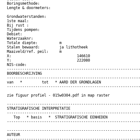
Boringsmethode:		

Lengte & doormeters:	

Grondwaterstanden:	

1ste maal:			

Bij rust :			

Tijdens pompen:		

Debiet:			

Waterzaaknr:		

Totale diepte:		m

Stalen bewaard:		ja lithotheek

Maaiveld/ref. peil: 	m

X:				146610

Y:				222080

NIS-code:			  

-------------------------------------------------------------
BOORBESCHRIJVING

-------------------------------------------------------------
van   * 	tot   *	AARD DER GRONDLAGEN

-------------------------------------------------------------
zie figuur profiel - 015w0304.pdf in map raster

-------------------------------------------------------------
STRATIGRAFISCHE INTERPRETATIE

-------------------------------------------------------------
   Top   * basis   *  STRATIGRAFISCHE EENHEDEN

-------------------------------------------------------------
-------------------------------------------------------------
AUTEUR	

-------------------------------------------------------------